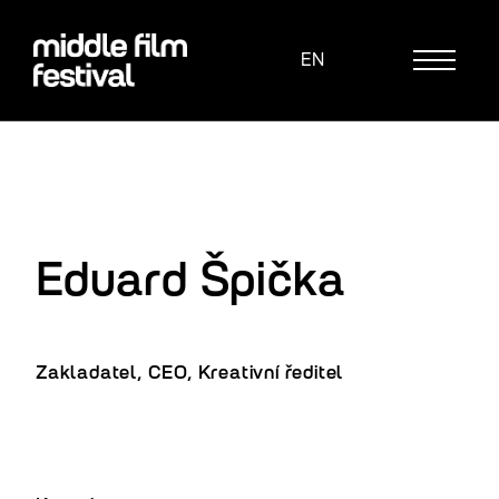
CZ
EN
iženo z nitra
MENU
ram
eři
akt
Eduard Špička
 o nás
Zakladatel, CEO, Kreativní ředitel
valový trailer