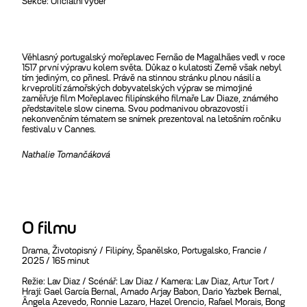
Sekce: Oficiální výběr
Věhlasný portugalský mořeplavec Fernão de Magalhães vedl v roce
1517 první výpravu kolem světa. Důkaz o kulatosti Země však nebyl
tím jediným, co přinesl. Právě na stinnou stránku plnou násilí a
krveprolití zámořských dobyvatelských výprav se mimojiné
zaměřuje film Mořeplavec filipínského filmaře Lav Diaze, známého
představitele slow cinema. Svou podmanivou obrazovostí i
nekonvenčním tématem se snímek prezentoval na letošním ročníku
festivalu v Cannes.
Nathalie Tomančáková
O filmu
Drama, Životopisný / Filipíny, Španělsko, Portugalsko, Francie
/
2025 / 165 minut
Režie: Lav Diaz / Scénář: Lav Diaz / Kamera: Lav Diaz, Artur Tort /
Hrají: Gael García Bernal, Amado Arjay Babon, Dario Yazbek Bernal,
Ângela Azevedo, Ronnie Lazaro, Hazel Orencio, Rafael Morais, Bong