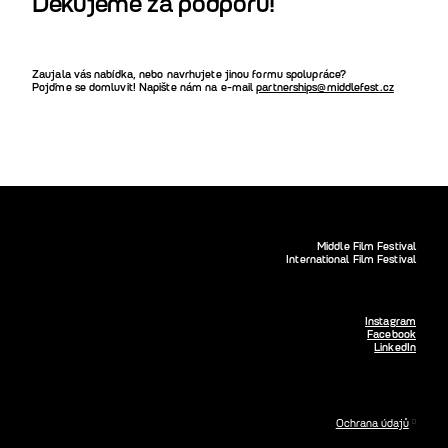
Děkujeme za podporu!
Zaujala vás nabídka, nebo navrhujete jinou formu spolupráce?
Pojďme se domluvit! Napište nám na e-mail
partnerships@middlefest.cz
Middle Film Festival
International Film Festival
Instagram
Facebook
LinkedIn
Ochrana údajů